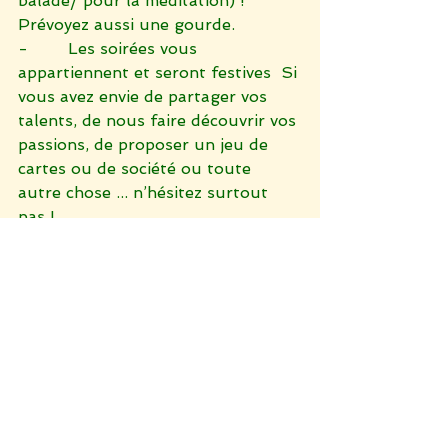
balade/ pour la méditation) !  
Prévoyez aussi une gourde.
-        Les soirées vous 
appartiennent et seront festives  Si 
vous avez envie de partager vos 
talents, de nous faire découvrir vos 
passions, de proposer un jeu de 
cartes ou de société ou toute 
autre chose ... n’hésitez surtout 
pas !
-        Les différentes activités 
proposées ne sont nullement 
obligatoires ... chacun fait ce qui 
lui plait !
-        On peut organiser du 
covoiturage (frais partagés). 
Le coût du stage est de 260€ tout 
compris (logement, repas, 