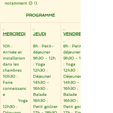
notamment 😉 !).
PROGRAMME
MERCREDI
JEUDI
VENDREDI
10h : 
8h : Petit-
8h : Petit-
Arrivée et 
déjeuner
déjeuner
installation 
9h30 - 12h 
9h30 - 12h 
dans les 
: Yoga
: Yoga
chambres
12h30 : 
12h30 : 
10h30 : 
Déjeuner
Déjeuner
Faire 
14h30 - 
14h30 - 
connaissanc
16h30 : 
16h30 : 
e
Balade
Balade
            Yoga
16h30 : 
16h30 : 
12h30 : 
Petit goûter
Petit goûter
Déjeuner
17h - 18h30 
17h :  Fin 