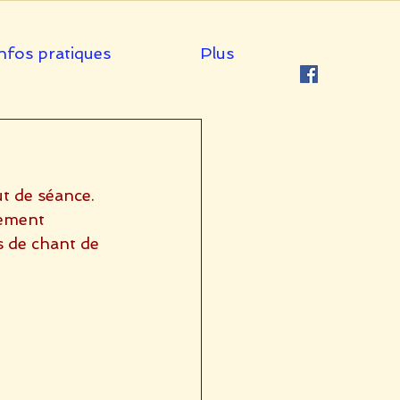
nfos pratiques
Plus
 de séance.  
lement 
s de chant de 