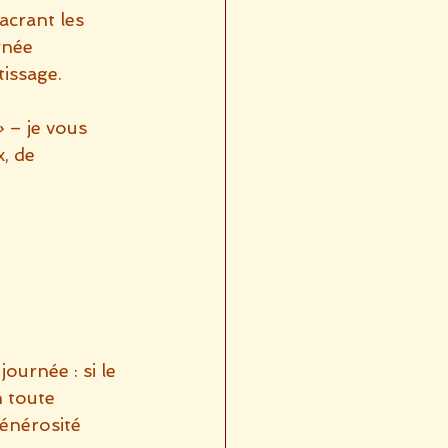
acrant les 
rnée 
tissage.
»
 – je vous 
x, de 
ournée : si le 
 toute 
générosité 