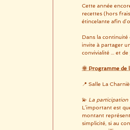
Cette année encore,
recettes (hors frais
étincelante afin d’
Dans la continuité
invite à partager u
convivialité ... et de
🌞 Programme de l
📍 Salle La Charni
💫 
La participation
L’important est que
montant représente
simplicité, si au c