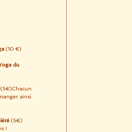
ga
 (10 €)
Yoga du 
  (5€)Chacun 
manger ainsi 
iété 
(5€)
s !