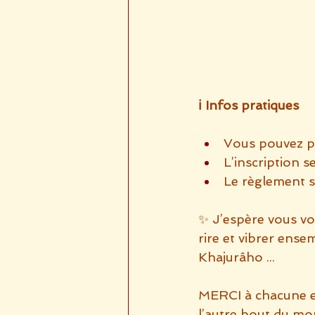
ℹ️ Infos pratiques
Vous pouvez par
L’inscription s
Le règlement se
✨ J’espère vous vo
rire et vibrer ense
Khajurâho ...
MERCI à chacune et
l’autre bout du mo