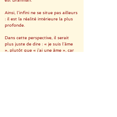
est Brahman.
Ainsi, l’infini ne se situe pas ailleurs 
: il est la réalité intérieure la plus 
profonde.
Dans cette perspective, il serait 
plus juste de dire : « je suis l’âme 
», plutôt que « j’ai une âme », car 
le corps et le mental sont 
considérés comme des instruments 
ou des enveloppes temporaires.
La tradition du Vedānta distingue 
également trois niveaux d’existence 
:
le corps physique
le corps subtil (mental et 
énergétique)