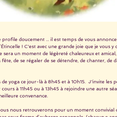
e profile doucement ... il est temps de vous annonce
Étincelle ! C'est avec une grande joie que je vous y c
Ce sera un moment de légèreté chaleureux et amical,
a fête, de se régaler de se détendre, de chanter, de d
s de yoga ce jour-là à 8h45 et à 10h15.  J'invite les 
 cours à 11h45 ou à 13h45 à rejoindre une autre séa
meilleure convenance.
nous nous retrouverons pour un moment convivial 
pas sous forme d’auberge espagnole  (chacun.e ap