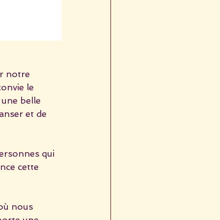
r notre 
onvie le 
 une belle 
anser et de 
personnes qui 
nce cette 
où nous 
porte une 