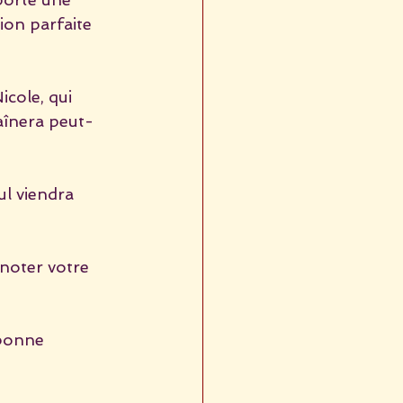
sion parfaite 
cole, qui 
aînera peut-
l viendra 
 noter votre 
bonne 